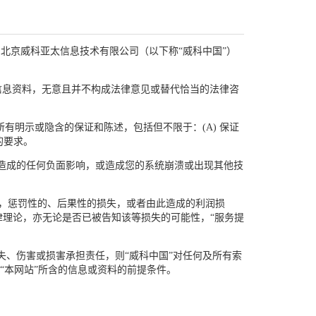
款可由北京威科亚太信息技术有限公司（以下称“威科中国”）
供的信息资料，无意且并不构成法律意见或替代恰当的法律咨
所有明示或隐含的保证和陈述，包括但不限于：(A) 保证
的要求。
统造成的任何负面影响，或造成您的系统崩溃或出现其他技
的，惩罚性的、后果性的损失，或者由此造成的利润损
理论，亦无论是否已被告知该等损失的可能性，“服务提
损失、伤害或损害承担责任，则“威科中国”对任何及所有索
“本网站”所含的信息或资料的前提条件。