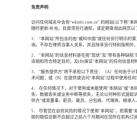
免责声明
访问任何域名中含有“wkinfo.com.cn” 的网站
随时更新/补充，且毋须另行通知，请定期查询此网页以
1． “本网站”所包含的由“威科中国”或任何另行明示的
询。不存在律师当事人关系，并且除非另行特别指明外，
2． “本网站”的信息材料是在按“现状”及“带有各种缺
适销和符合特定目的；及(B)保证“本网站”的任何信息
3． “服务提供方”将不承担以下责任：（A）任何由
术问题；或（B）在提供或访问“本网站”过程中使用任
4． 在任何情况下，对于使用或未能使用“本网站”或
失、数据丢失或业务中断等损失，无论以何种形式提起
供方”或其董事、职员、雇员、分包商、代理商、继承人
5． 尽管您在自担风险的情况下使用“本网站”，若需要
赔的赔偿总额不应超过之前六个月期间在您所在机构订阅